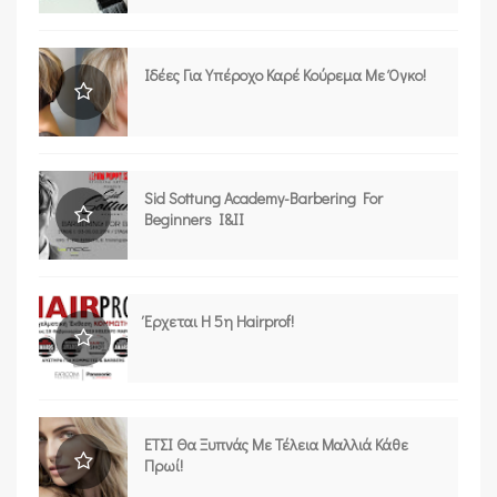
Ιδέες Για Υπέροχο Καρέ Κούρεμα Με Όγκο!
Sid Sottung Academy-Barbering For
Beginners I&II
Έρχεται Η 5η Hairprof!
ΕΤΣΙ Θα Ξυπνάς Με Τέλεια Μαλλιά Κάθε
Πρωί!