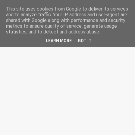
-->
HairCut.gr
This site uses cookies from Google to deliver its services
and to analyze traffic. Your IP address and user-agent are
shared with Google along with performance and security
metrics to ensure quality of service, generate usage
statistics, and to detect and address abuse.
LEARN MORE
GOT IT