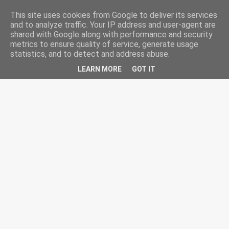
-->
HairCut.gr
This site uses cookies from Google to deliver its services
and to analyze traffic. Your IP address and user-agent are
shared with Google along with performance and security
metrics to ensure quality of service, generate usage
statistics, and to detect and address abuse.
LEARN MORE
GOT IT