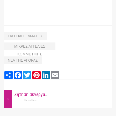
ΓΙΑ ΕΠΑΓΓΕΛΜΑΤΙΕΣ
ΜΙΚΡΕΣ ΑΓΓΕΛΙΕΣ
ΚΟΜΜΩΤΙΚΗΣ
ΝΕΑ ΤΗΣ ΑΓΟΡΑΣ
Share
Facebook
Twitter
Pinterest
LinkedIn
Email
Ζήτηση συνεργατών από κομμωτήριο στην Κηφισιά
Prev Post