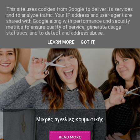
-->
HairCut.gr
This site uses cookies from Google to deliver its services
and to analyze traffic. Your IP address and user-agent are
shared with Google along with performance and security
metrics to ensure quality of service, generate usage
statistics, and to detect and address abuse.
LEARN MORE
GOT IT
Μικρές αγγελίες κομμωτικής
READ MORE