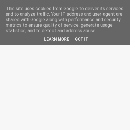
-->
HairCut.gr
This site uses cookies from Google to deliver its services
and to analyze traffic. Your IP address and user-agent are
shared with Google along with performance and security
metrics to ensure quality of service, generate usage
statistics, and to detect and address abuse.
LEARN MORE
GOT IT