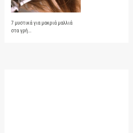
7 μυστικά για μακριά μαλλιά
Συμ
στα γρή...
όγκο