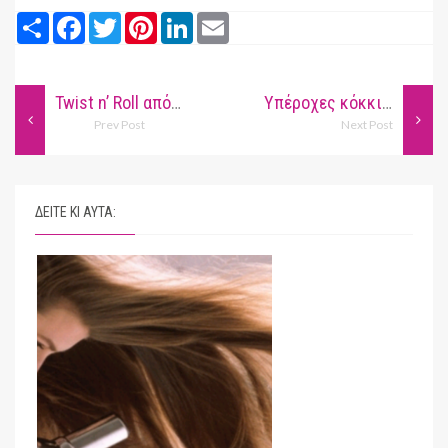
Share
Facebook
Twitter
Pinterest
LinkedIn
Email
Twist n’ Roll από το Lemon Poppy Seed
Υπέροχες κόκκινες πλεξούδες!
Prev Post
Next Post
ΔΕΙΤΕ ΚΙ ΑΥΤΑ: