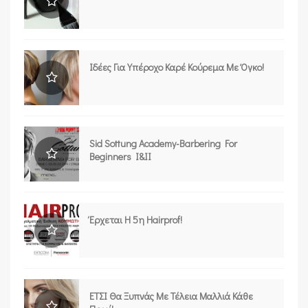
Ιδέες Για Υπέροχο Καρέ Κούρεμα Με Όγκο!
Sid Sottung Academy-Barbering For
Beginners I&II
Έρχεται Η 5η Hairprof!
ΕΤΣΙ Θα Ξυπνάς Με Τέλεια Μαλλιά Κάθε